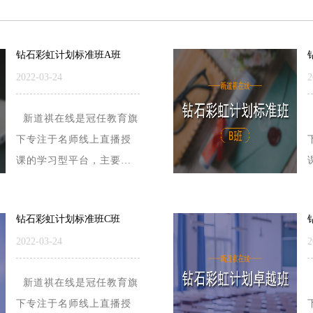
钻石彩虹计划标准班A班
2022-03-24
2
新道祺在线是冠任教育旗
下专注于名师线上直播授
课的学习型平台，主要涉
及的内容有考研公共课、
考...
考
钻石彩虹计划标准班C班
2022-03-24
2
新道祺在线是冠任教育旗
下专注于名师线上直播授