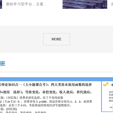
课的学习型平台，主要涉
及的内容有考研公共课、
考...
考
MORE
班