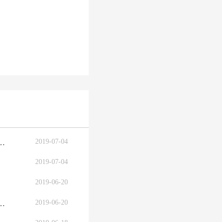
2019-07-04
发布！我们又该做些什么呢？
2019-07-04
2019-06-20
2019-06-20
递增，那么研究生会扩招吗？