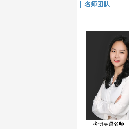
名师团队
考研英语名师——陈老师
考研政治名师