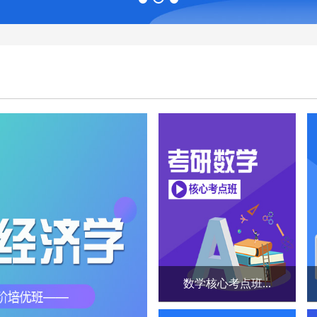
数学核心考点班...