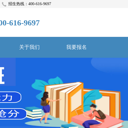
招生热线：400-616-9697
00-616-9697
关于我们
我要报名