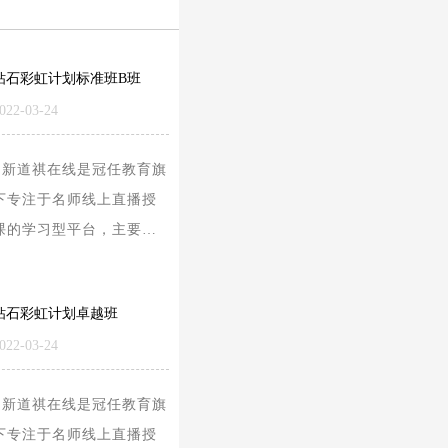
钻石彩虹计划标准班B班
022-03-24
新道祺在线是冠任教育旗
下专注于名师线上直播授
课的学习型平台，主要涉
及的内容有考研公共课、
...
钻石彩虹计划卓越班
022-03-24
新道祺在线是冠任教育旗
下专注于名师线上直播授