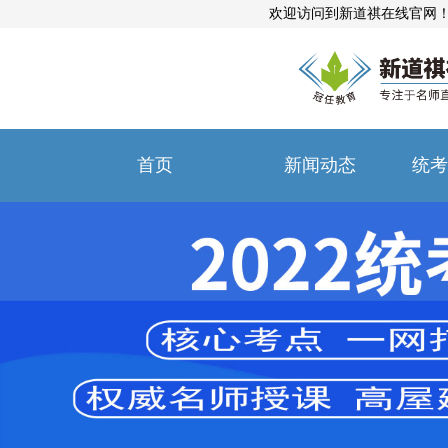
欢迎访问到新道祺在线官网
首页
新闻动态
统考