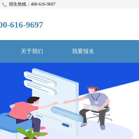
招生热线：400-616-9697
00-616-9697
关于我们
我要报名