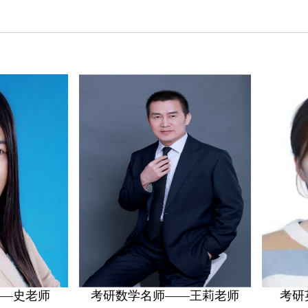
—夏老师
考研英语名师——陈老师
考研