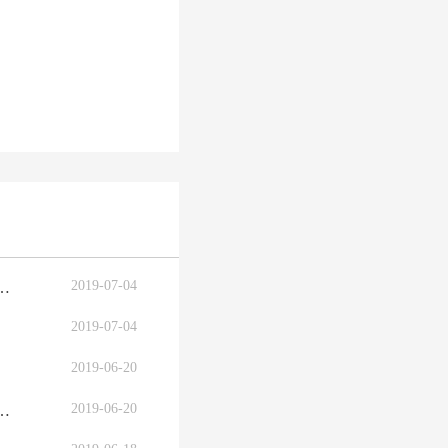
2019-07-04
发布！我们又该做些什么呢？
2019-07-04
2019-06-20
2019-06-20
递增，那么研究生会扩招吗？