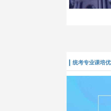
统考专业课培优