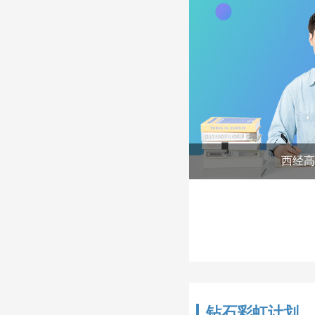
西经高
钻石彩虹计划