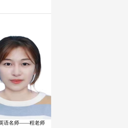
政治名师——高老师
考研英语名师——史老师