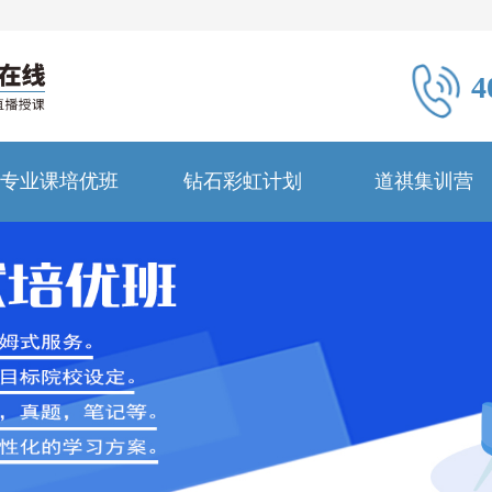
！
4
专业课培优班
钻石彩虹计划
道祺集训营