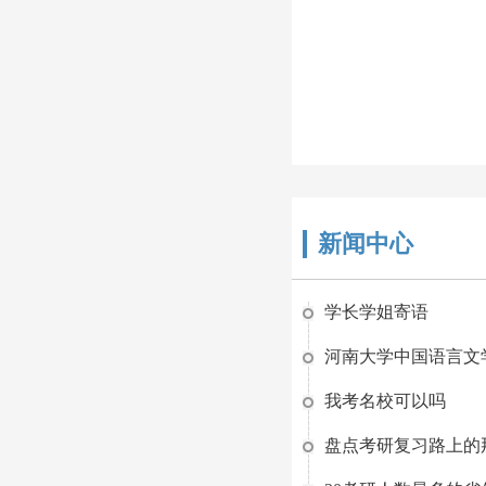
新闻中心
学长学姐寄语
我考名校可以吗