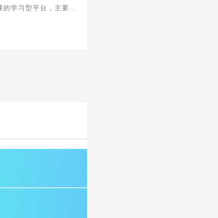
课的学习型平台，主要涉
及的内容有考研公共课、
...