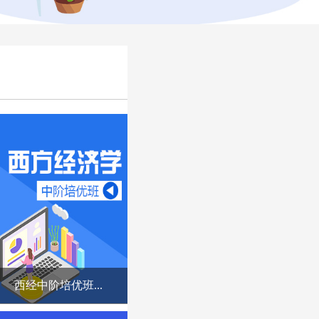
西经中阶培优班...