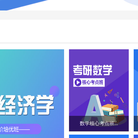
数学核心考点班...