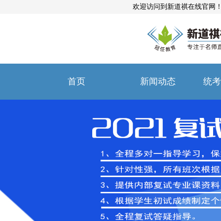
欢迎访问到新道祺在线官网
首页
新闻动态
统考