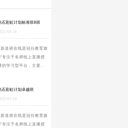
钻石彩虹计划标准班B班
022-03-24
新道祺在线是冠任教育旗
下专注于名师线上直播授
课的学习型平台，主要涉
及的内容有考研公共课、
...
钻石彩虹计划卓越班
022-03-24
新道祺在线是冠任教育旗
下专注于名师线上直播授