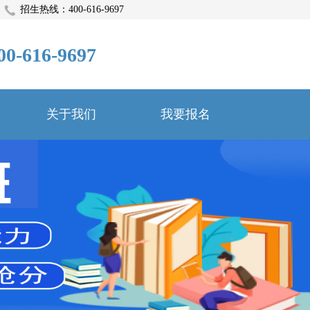
招生热线：400-616-9697
00-616-9697
关于我们
我要报名