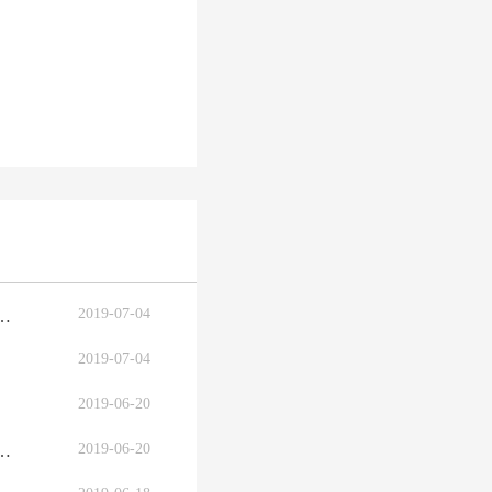
2019-07-04
发布！我们又该做些什么呢？
2019-07-04
2019-06-20
2019-06-20
递增，那么研究生会扩招吗？