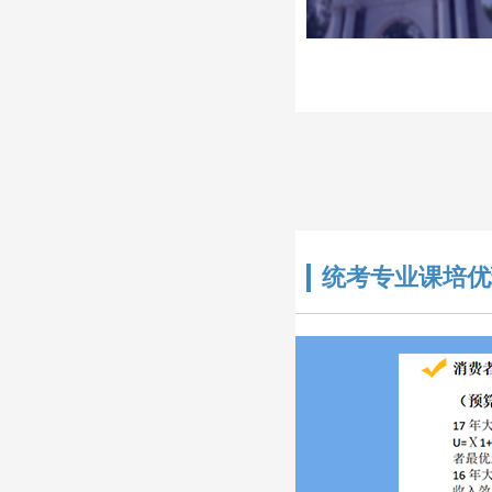
统考专业课培优