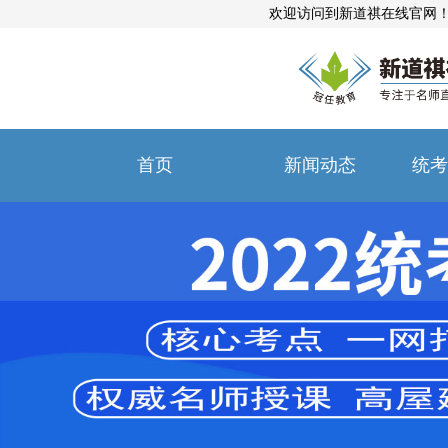
欢迎访问到新道祺在线官网
首页
新闻动态
统考