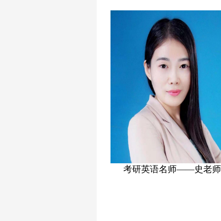
考研政治名师——高老师
考研英语名师——史老师